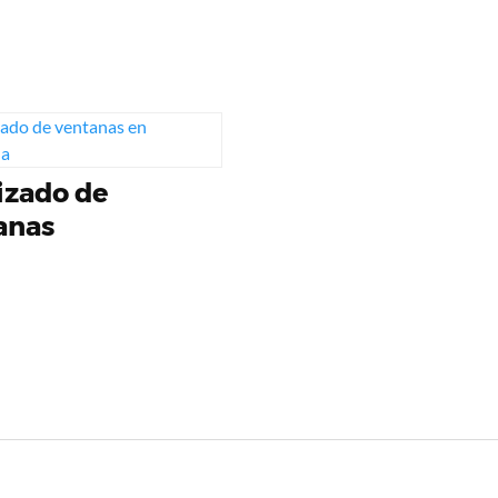
izado de
anas