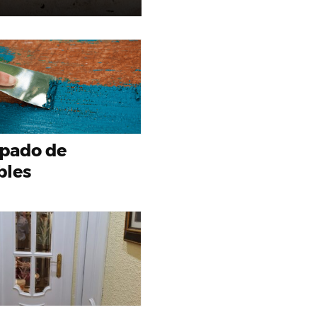
pado de
les