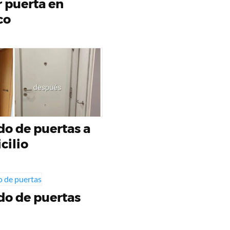
r puerta en
co
do de puertas a
cilio
do de puertas