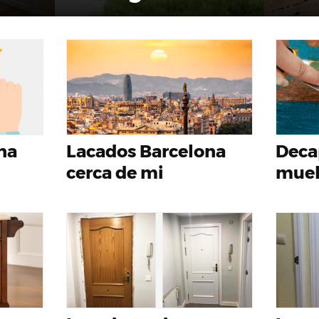
na
Lacados Barcelona
Deca
cerca de mi
mueb