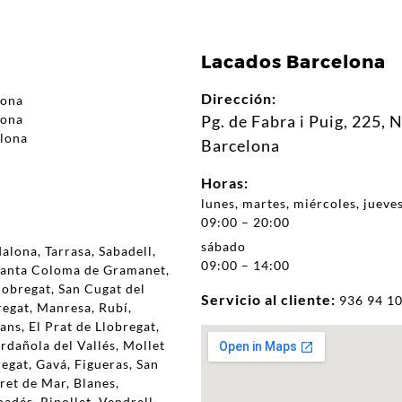
Lacados Barcelona
Dirección:
lona
lona
Pg. de Fabra i Puig, 225, 
elona
Barcelona
Horas:
lunes, martes, miércoles, jueves
09:00 – 20:00
sábado
alona, Tarrasa, Sabadell,
09:00 – 14:00
 Santa Coloma de Gramanet,
lobregat, San Cugat del
Servicio al cliente:
936 94 10
regat, Manresa, Rubí,
ans, El Prat de Llobregat,
ardañola del Vallés, Mollet
regat, Gavá, Figueras, San
oret de Mar, Blanes,
nadés, Ripollet, Vendrell,