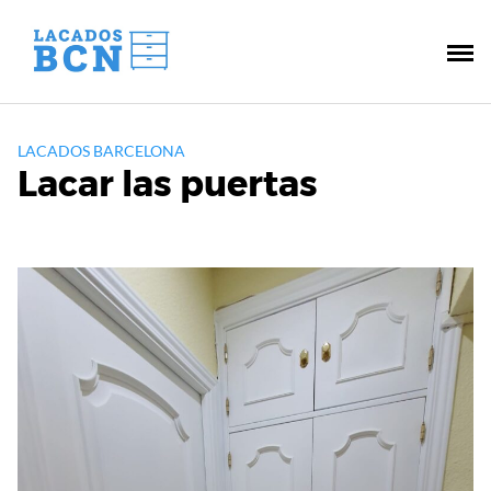
Saltar
al
contenido
LACADOS BARCELONA
Lacar las puertas